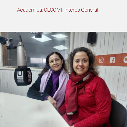
Académica
,
CECOMI
,
Interés General