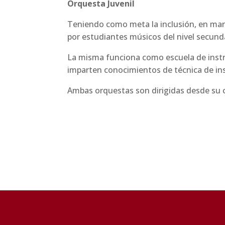
Orquesta Juvenil
Teniendo como meta la inclusión, en marzo de 2014 se creó la Orquesta Juvenil de la UNSE, formada
por estudiantes músicos del nivel secunda
La misma funciona como escuela de instrumentistas ya que, tratándose de jóvenes en formación, se
imparten conocimientos de técnica de in
Ambas orquestas son dirigidas desde su c