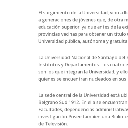
El surgimiento de la Universidad, vino a llenar una sentida necesidad en la región, puesto que dio cabida
a generaciones de jóvenes que, de otra ma
educación superior, ya que antes de la exi
provincias vecinas para obtener un títul
Universidad pública, autónoma y gratuita
La Universidad Nacional de Santiago del Estero está constituída por Facultades, y además por Escuelas,
Institutos y Departamentos. Los cuatro 
son los que integran la Universidad, y e
quienes se encuentran nucleados en sus r
La sede central de la Universidad está ubicada en la zona sur de la ciudad, más precisamente en Avenida
Belgrano Sud 1912. En ella se encuentran
Facultades, dependencias administrativas
investigación.Posee tambíen una Bibliotec
de Televisión.