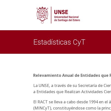
Estadísticas CyT
Relevamiento Anual de Entidades que R
La UNSE, a través de su Secretaría de Ciencia y Técnica, participa regularmente en el Relevamiento Anual
a Entidades que Realizan Actividades Cien
El RACT se lleva a cabo desde 1994 en el ámbito del Ministerio de Ciencia y Tecnología de la Nación
(MINCyT), constituyéndose como la princip