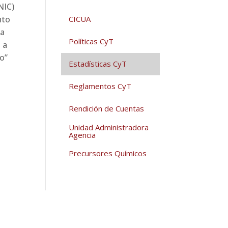
NIC)
uto
CICUA
la
Políticas CyT
 a
to”
Estadísticas CyT
Reglamentos CyT
Rendición de Cuentas
Unidad Administradora
Agencia
Precursores Químicos